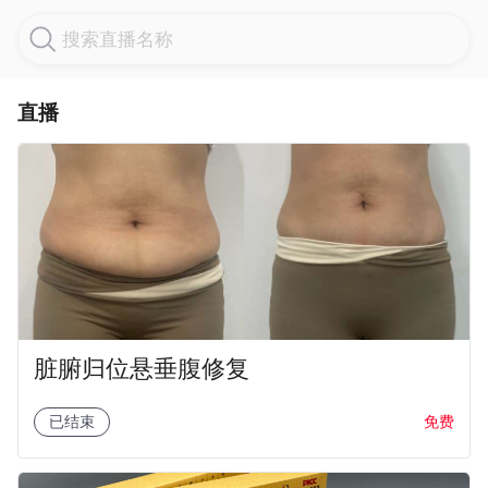
搜索直播名称
直播
脏腑归位悬垂腹修复
免费
已结束